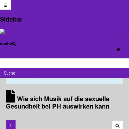
Anmelden
Sidebar
×
pulmonale-hypertonie-
Forum
PH-Forum
LEBEN mit Pulmonaler Hypertonie
selbsthilfe.de
Wie sich Musik auf die sexuelle Gesundheit bei PH
suche
auswirken kann
×
Wenn Ihr Fragen habt, egal ob Smalltalk, Wissen,
Suche
Medizinisches, Medikamente etc. stellt sie in diesem Forum
Wie sich Musik auf die sexuelle
Gesundheit bei PH auswirken kann
1