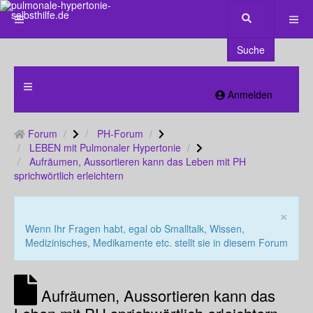
Suche
Anmelden
Forum
PH-Forum
LEBEN mit Pulmonaler Hypertonie
Aufräumen, Aussortieren kann das Leben mit PH
sprichwörtlich erleichtern
×
Wenn Ihr Fragen habt, egal ob Smalltalk, Wissen,
Medizinisches, Medikamente etc. stellt sie in diesem Forum
Aufräumen, Aussortieren kann das