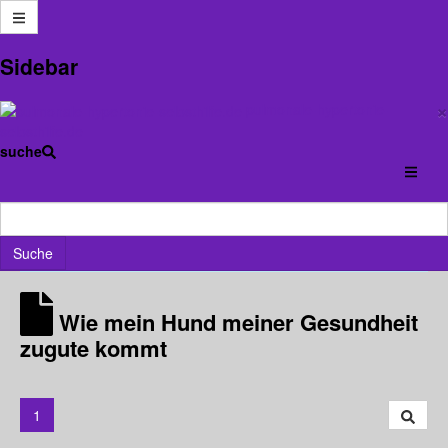
Anmelden
Sidebar
×
pulmonale-hypertonie-
Forum
PH-Forum
LEBEN mit Pulmonaler Hypertonie
selbsthilfe.de
Wie mein Hund meiner Gesundheit zugute kommt
suche
×
Wenn Ihr Fragen habt, egal ob Smalltalk, Wissen,
Medizinisches, Medikamente etc. stellt sie in diesem Forum
Suche
Wie mein Hund meiner Gesundheit
zugute kommt
1