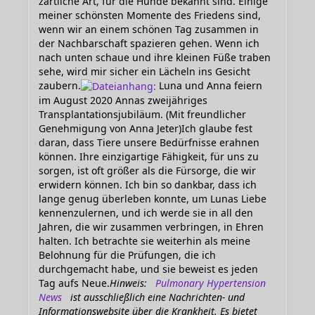
zärtliche Art, für die Hunde bekannt sind. Einige
meiner schönsten Momente des Friedens sind,
wenn wir an einem schönen Tag zusammen in
der Nachbarschaft spazieren gehen. Wenn ich
nach unten schaue und ihre kleinen Füße traben
sehe, wird mir sicher ein Lächeln ins Gesicht
zaubern.
Luna und Anna feiern
im August 2020 Annas zweijähriges
Transplantationsjubiläum. (Mit freundlicher
Genehmigung von Anna Jeter)Ich glaube fest
daran, dass Tiere unsere Bedürfnisse erahnen
können. Ihre einzigartige Fähigkeit, für uns zu
sorgen, ist oft größer als die Fürsorge, die wir
erwidern können. Ich bin so dankbar, dass ich
lange genug überleben konnte, um Lunas Liebe
kennenzulernen, und ich werde sie in all den
Jahren, die wir zusammen verbringen, in Ehren
halten. Ich betrachte sie weiterhin als meine
Belohnung für die Prüfungen, die ich
durchgemacht habe, und sie beweist es jeden
Tag aufs Neue.
Hinweis:
Pulmonary Hypertension
News
ist ausschließlich eine Nachrichten- und
Informationswebsite über die Krankheit. Es bietet