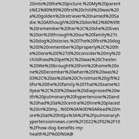
20into%20the%20picture.%20My%20parent
s%E2%80%99%20first%20child%20was%20
a%20golden%20retriever%20named%20Sa
die.%20Although%20I%20don%E2%80%99t
%20remember%20her%2C%20she%20lives
%20on%20through%20our%20family%27s
%20dog%20stories.%20The%20first%20dog
%20I%20remember%20properly%2C%20th
e%20one%20I%27d%20consider%20my%20
childhood%20pet%2C%20was%20Chester.
%20We%20brought%20him%20home%20o
ne%20December%20when%20I%20was%2
03%2C%20as%20a%20Christmas%20gift%2
0for%20the%20family.%20That%20same%2
0year%2C%20I%20was%20diagnosed%20w
ith%20pulmonary%20hypertension%20and
%20had%20a%20central%20line%20placed
%20in%20my...%0D%0A%0D%0ARead%20m
ore%20at%20https%3A%2F%2Fpulmonaryh
ypertensionnews.com%2F2022%2F02%2F10
%2Fhow-dog-benefits-my-
health%2F%0D%0A@