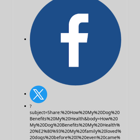
?
subject=Share:%20How%20My%20Dog%20
Benefits%20My%20Health&body=How%20
My%20Dog%20Benefits%20My%20Health%
20%E2%80%93%20My%20family%20loved%
20dogs%20before%20I%20even%20came%