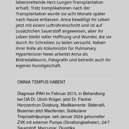
lebensrettende Herz-Lungen-Transplantation
erhielt. Trotz Komplikationen nach der
Transplantation wurde sie acht Monate später
nach Hause entlassen. Anna bewältigt ihr Leben
jetzt mit einem Luftröhrenschnitt und ist auf
zusätzlichen Sauerstoff angewiesen, aber ihr
Leben bleibt voller Hoffnung und Wunder, die sie
durch ihr Schreiben zu teilen versucht. Neben
ihrer Rolle als Kolumnistin für Pulmonary
Hypertension News arbeitet Anna als
Bildredakteurin, Fotografin und betreibt auch ihr
eigenes Kunstgeschäft.
OMNIA TEMPUS HABENT
Diagnose IPAH im Februar 2013, in Behandlung
bei OA Dr. Ulrich Krüger, jetzt Dr. Fischer
Herzzentrum Duisburg, Medikamente: Sildenafil,
Bosentan jetzt Macitentan, Subkutane
Treprostinilpumpe, seit Januar 2024 getunnelter
ZVK mit externer Pumpe (Groshongkatheter), 24/7
Sauerstoff, Marcumar, Diuretika