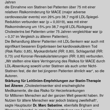
Jahren
die Einnahme von Statinen bei Patienten über 75 mit einer
relativen Risikominderung für MACE (major adverse
cardiovascular events) von 26% pro 38,7 mg/dl LDL-Spiegel-
Reduktion verbunden war (p = 0,0019), was mit einer
Risikominderung um 15% pro 38,7 mg/dl LDL-Rückgang
Cholesterins bei Patienten unter 75 Jahren vergleichbar war (p
= 0,37 im Vergleich zu älteren Patienten).
Die Behandlung älterer Patienten mit LDL-Senkern war auch mit
signifikant besseren Ergebnissen bei kardiovaskulärem Tod
(Risk Ratio: 0,85), Myokardinfarkt (RR: 0,80), Schlaganfall (RR:
0,73) und Koronar-Revaskularisierungen (RR: 0,80) verbunden.
„Wir stellten eine klare Verringerung des Risikos für MACE durch
LDL-Absenkung sowohl unter Statinen als auch unter Nicht-
Statinen fest, die der bei jüngeren Patienten ähnlich war“, so die
Autoren.
Stärkung für Leitlinien-Empfehlungen zur Statin-Therapie
bei Älteren
„Cholesterinsenker sind erschwingliche
Medikamente, die das Risiko für Herzerkrankungen
für Millionen Menschen auf der ganzen Welt gesenkt haben. Ihr
Nutzen für ältere Menschen war jedoch bislang zweifelhaft“,
sagte Hauptautor
Dr. Marc Sabatine
, ebenfalls Brigham and
Women's Hospital, in einer Pressemitteilung von
Lancet
.