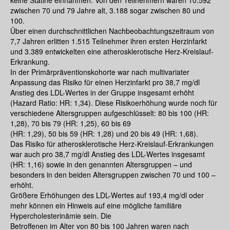
zwischen 70 und 79 Jahre alt, 3.188 sogar zwischen 80 und
100.
Über einen durchschnittlichen Nachbeobachtungszeitraum von
7,7 Jahren erlitten 1.515 Teilnehmer ihren ersten Herzinfarkt
und 3.389 entwickelten eine atherosklerotische Herz-Kreislauf-
Erkrankung.
In der Primärpräventionskohorte war nach multivariater
Anpassung das Risiko für einen Herzinfarkt pro 38,7 mg/dl
Anstieg des LDL-Wertes in der Gruppe insgesamt erhöht
(Hazard Ratio: HR: 1,34). Diese Risikoerhöhung wurde noch für
verschiedene Altersgruppen aufgeschlüsselt: 80 bis 100 (HR:
1,28), 70 bis 79 (HR: 1,25), 60 bis 69
(HR: 1,29), 50 bis 59 (HR: 1,28) und 20 bis 49 (HR: 1,68).
Das Risiko für atherosklerotische Herz-Kreislauf-Erkrankungen
war auch pro 38,7 mg/dl Anstieg des LDL-Wertes insgesamt
(HR: 1,16) sowie in den genannten Altersgruppen – und
besonders in den beiden Altersgruppen zwischen 70 und 100 –
erhöht.
Größere Erhöhungen des LDL-Wertes auf 193,4 mg/dl oder
mehr können ein Hinweis auf eine mögliche familiäre
Hypercholesterinämie sein. Die
Betroffenen im Alter von 80 bis 100 Jahren waren nach