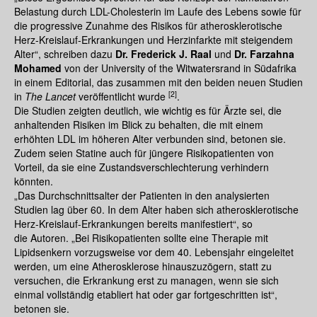
Belastung durch LDL-Cholesterin im Laufe des Lebens sowie für
die progressive Zunahme des Risikos für atherosklerotische
Herz-Kreislauf-Erkrankungen und Herzinfarkte mit steigendem
Alter“, schreiben dazu
Dr. Frederick J. Raal
und
Dr. Farzahna
Mohamed
von der University of the Witwatersrand in Südafrika
in einem Editorial, das zusammen mit den beiden neuen Studien
[2]
in
The Lancet
veröffentlicht wurde
.
Die Studien zeigten deutlich, wie wichtig es für Ärzte sei, die
anhaltenden Risiken im Blick zu behalten, die mit einem
erhöhten LDL im höheren Alter verbunden sind, betonen sie.
Zudem seien Statine auch für jüngere Risikopatienten von
Vorteil, da sie eine Zustandsverschlechterung verhindern
könnten.
„Das Durchschnittsalter der Patienten in den analysierten
Studien lag über 60. In dem Alter haben sich atherosklerotische
Herz-Kreislauf-Erkrankungen bereits manifestiert“, so
die Autoren. „Bei Risikopatienten sollte eine Therapie mit
Lipidsenkern vorzugsweise vor dem 40. Lebensjahr eingeleitet
werden, um eine Atherosklerose hinauszuzögern, statt zu
versuchen, die Erkrankung erst zu managen, wenn sie sich
einmal vollständig etabliert hat oder gar fortgeschritten ist“,
betonen sie.