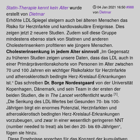
Statin-Therapie kennt kein Alter
wurde
04 Jan 2021 16:50
#988
von
Dietmar
erstellt von
Dietmar
Erhöhte LDL-Spiegel steigern auch bei älteren Menschen das
Risiko für Herzinfarkte und kardiovaskuläre Ereignisse. Dies
zeigen jetzt 2 neuere Studien. Zudem soll diese Gruppe
mindestens ebenso stark von Statinen und anderen
Cholesterinsenkern profitieren wie jüngere Menschen.
Cholesterinsenkung in jedem Alter sinnvoll
„Im Gegensatz
zu früheren Studien zeigen unsere Daten, dass das LDL auch in
einer Primärpräventionskohorte von Personen im Alter zwischen
70 und 100 Jahren ein wichtiger Risikofaktor für Herzinfarkte
und atherosklerotisch bedingte Herz-Kreislauf-Erkrankungen
ist.“ Das schreiben
Dr. Borge Nordestgaard
von der Universität
Kopenhagen, Dänemark, und sein Team in der ersten der
[1]
beiden Studien, die in
The Lancet
veröffentlicht wurde
.
„Die Senkung des LDL-Wertes bei Gesunden 70- bis 100-
Jährigen birgt ein enormes Potenzial, Herzinfarkten und
atherosklerotisch bedingten Herz-Kreislauf-Erkrankungen
vorzubeugen, und zwar in einer wesentlich geringeren NNT
(number needed to treat) als bei den 20- bis 69-Jährigen“,
fügen sie hinzu.
„Diese Ergebnisse sprechen für das Konzept der kumulativen