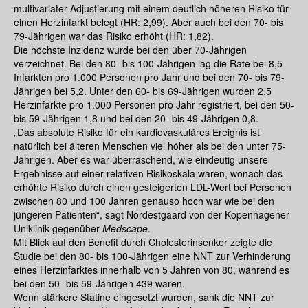
multivariater Adjustierung mit einem deutlich höheren Risiko für
einen Herzinfarkt belegt (HR: 2,99). Aber auch bei den 70- bis
79-Jährigen war das Risiko erhöht (HR: 1,82).
Die höchste Inzidenz wurde bei den über 70-Jährigen
verzeichnet. Bei den 80- bis 100-Jährigen lag die Rate bei 8,5
Infarkten pro 1.000 Personen pro Jahr und bei den 70- bis 79-
Jährigen bei 5,2. Unter den 60- bis 69-Jährigen wurden 2,5
Herzinfarkte pro 1.000 Personen pro Jahr registriert, bei den 50-
bis 59-Jährigen 1,8 und bei den 20- bis 49-Jährigen 0,8.
„Das absolute Risiko für ein kardiovaskuläres Ereignis ist
natürlich bei älteren Menschen viel höher als bei den unter 75-
Jährigen. Aber es war überraschend, wie eindeutig unsere
Ergebnisse auf einer relativen Risikoskala waren, wonach das
erhöhte Risiko durch einen gesteigerten LDL-Wert bei Personen
zwischen 80 und 100 Jahren genauso hoch war wie bei den
jüngeren Patienten“, sagt Nordestgaard von der Kopenhagener
Uniklinik gegenüber
Medscape
.
Mit Blick auf den Benefit durch Cholesterinsenker zeigte die
Studie bei den 80- bis 100-Jährigen eine NNT zur Verhinderung
eines Herzinfarktes innerhalb von 5 Jahren von 80, während es
bei den 50- bis 59-Jährigen 439 waren.
Wenn stärkere Statine eingesetzt wurden, sank die NNT zur