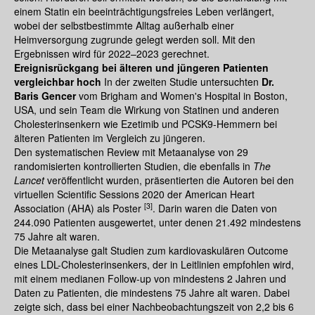
einem Statin ein beeinträchtigungsfreies Leben verlängert,
wobei der selbstbestimmte Alltag außerhalb einer
Heimversorgung zugrunde gelegt werden soll. Mit den
Ergebnissen wird für 2022–2023 gerechnet.
Ereignisrückgang bei älteren und jüngeren Patienten
vergleichbar hoch
In der zweiten Studie untersuchten
Dr.
Baris Gencer
vom Brigham and Women's Hospital in Boston,
USA, und sein Team die Wirkung von Statinen und anderen
Cholesterinsenkern wie Ezetimib und PCSK9-Hemmern bei
älteren Patienten im Vergleich zu jüngeren.
Den systematischen Review mit Metaanalyse von 29
randomisierten kontrollierten Studien, die ebenfalls in
The
Lancet
veröffentlicht wurden, präsentierten die Autoren bei den
virtuellen Scientific Sessions 2020 der American Heart
[3]
Association (AHA) als Poster
. Darin waren die Daten von
244.090 Patienten ausgewertet, unter denen 21.492 mindestens
75 Jahre alt waren.
Die Metaanalyse galt Studien zum kardiovaskulären Outcome
eines LDL-Cholesterinsenkers, der in Leitlinien empfohlen wird,
mit einem medianen Follow-up von mindestens 2 Jahren und
Daten zu Patienten, die mindestens 75 Jahre alt waren. Dabei
zeigte sich, dass bei einer Nachbeobachtungszeit von 2,2 bis 6