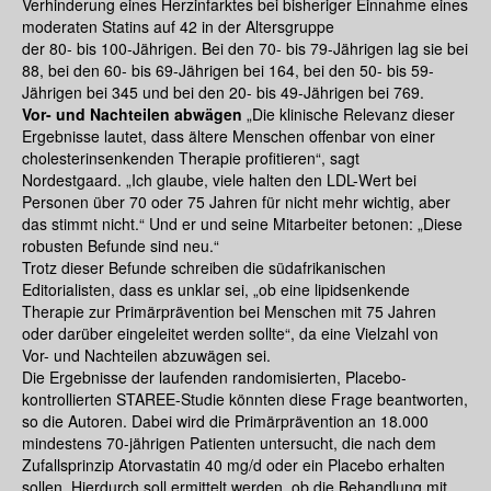
Verhinderung eines Herzinfarktes bei bisheriger Einnahme eines
moderaten Statins auf 42 in der Altersgruppe
der 80- bis 100-Jährigen. Bei den 70- bis 79-Jährigen lag sie bei
88, bei den 60- bis 69-Jährigen bei 164, bei den 50- bis 59-
Jährigen bei 345 und bei den 20- bis 49-Jährigen bei 769.
Vor- und Nachteilen abwägen
„Die klinische Relevanz dieser
Ergebnisse lautet, dass ältere Menschen offenbar von einer
cholesterinsenkenden Therapie profitieren“, sagt
Nordestgaard. „Ich glaube, viele halten den LDL-Wert bei
Personen über 70 oder 75 Jahren für nicht mehr wichtig, aber
das stimmt nicht.“ Und er und seine Mitarbeiter betonen: „Diese
robusten Befunde sind neu.“
Trotz dieser Befunde schreiben die südafrikanischen
Editorialisten, dass es unklar sei, „ob eine lipidsenkende
Therapie zur Primärprävention bei Menschen mit 75 Jahren
oder darüber eingeleitet werden sollte“, da eine Vielzahl von
Vor- und Nachteilen abzuwägen sei.
Die Ergebnisse der laufenden randomisierten, Placebo-
kontrollierten STAREE-Studie könnten diese Frage beantworten,
so die Autoren. Dabei wird die Primärprävention an 18.000
mindestens 70-jährigen Patienten untersucht, die nach dem
Zufallsprinzip Atorvastatin 40 mg/d oder ein Placebo erhalten
sollen. Hierdurch soll ermittelt werden, ob die Behandlung mit