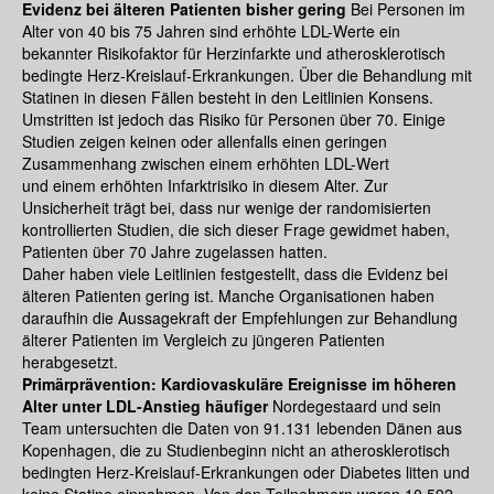
Evidenz bei älteren Patienten bisher gering
Bei Personen im
Alter von 40 bis 75 Jahren sind erhöhte LDL-Werte ein
bekannter Risikofaktor für Herzinfarkte und atherosklerotisch
bedingte Herz-Kreislauf-Erkrankungen. Über die Behandlung mit
Statinen in diesen Fällen besteht in den Leitlinien Konsens.
Umstritten ist jedoch das Risiko für Personen über 70. Einige
Studien zeigen keinen oder allenfalls einen geringen
Zusammenhang zwischen einem erhöhten LDL-Wert
und einem erhöhten Infarktrisiko in diesem Alter. Zur
Unsicherheit trägt bei, dass nur wenige der randomisierten
kontrollierten Studien, die sich dieser Frage gewidmet haben,
Patienten über 70 Jahre zugelassen hatten.
Daher haben viele Leitlinien festgestellt, dass die Evidenz bei
älteren Patienten gering ist. Manche Organisationen haben
daraufhin die Aussagekraft der Empfehlungen zur Behandlung
älterer Patienten im Vergleich zu jüngeren Patienten
herabgesetzt.
Primärprävention: Kardiovaskuläre Ereignisse im höheren
Alter unter LDL-Anstieg häufiger
Nordegestaard und sein
Team untersuchten die Daten von 91.131 lebenden Dänen aus
Kopenhagen, die zu Studienbeginn nicht an atherosklerotisch
bedingten Herz-Kreislauf-Erkrankungen oder Diabetes litten und
keine Statine einnahmen. Von den Teilnehmern waren 10.592