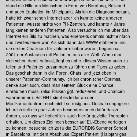
stand die Hilfe am Menschen in Form von Beratung, Beistand
und auch Edukation im Mittelpunkt. Als ich die Diagnose bekam,
hatte ich zwar schon Internet aber ich kannte keine anderen
Patienten, wusste nichts von PH-Zentren, und kannte 4 Jahre
lang keinen anderen Patienten. Also versuchte ich mir über das
Internet ein Bild zu machen, was einerseits damals nicht einfach
und zweites teuer war. Als sich dann das WWW etablierte und
die ersten Chatroom für viele erreichbar waren, begann ca.
2001 der Austausch mit Patienten aus aller Welt. Wenn man
sich schon damit befasst, liegt es nahe, dieses Wissen auch zu
teilen und Patienten zusammen zu führen und Tipps zu geben.
Das geschah dann in div. Foren, Chats, und jetzt eben in
unserer Patienten-Community. Ich bin chronischer Optimist,
denke aber auch, dass man seinem Glück eine Chance
einräumen muss. (also Risiken ggf. reduzieren, und Chancen
wahrnehmen). Bei HHT sieht es leider an der
Medikamentenfront noch nicht so rosig aus. Deshalb engagiere
ich mich seit ein paar Jahren besonders auch dafür das zu
ändern, so dass wir hoffentlich auch hierfür gezielte Therapien
erhalten. Um dieses Ziel noch besser auf EU-Ebene verfolgen
zu können, besuchte ich 2016 die EURORDIS Summer School
in Barcelona, mit dem Abschluss 'Expert Patient' (Halbjähriges