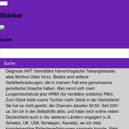
Ralf Schmiedel
Sidebar
Jahrgang 1965
×
pulmonale-hypertonie-
selbsthilfe.de
suche
Hallo, ich bin Ralf, Elektronik-Ingenieur, wegen schwerer
pulmonaler Hypertonie berentet seit 1999, verheiratet, eine
Tochter. Im März 1996, bekam ich die Diagnose PPH (primäre
pulmonale Hypertonie), heute heißt das 'idiopathische pulmonal
Suche
arterielle Hypertonie',(IPAH). Später kam dann noch die
Diagnose HHT (hereditäre hämorrhagische Teleangiektasie)
alias Morbus Osler hinzu. Beides sind seltene
Gefäßerkrankungen, die in meinem Fall eine gemeinsame
genetische Ursache haben. Also nennt sich mein
Lungenhochdruck jetzt HPAH (für herditäre (erbliche) PAH).
Zum Glück hatte meine Tochter mehr Glück in der Genlotterie!
Sie hat es nicht geerbt, die Chancen standen 50:50. Seit 2001
ca. bin ich in der Selbsthilfe aktiv, und habe mich online neben
Deutschland auch in div. weiteren Ländern engagiert (u.A.
Schweiz, UK, USA, Norwegen, Kanada), wo ich viele
komplementäre Patientenerfahrungen sammeln konnte. Stets